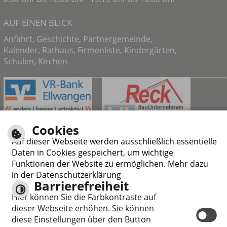
AUF EINEN BLICK
Anfahrt
,
Geschichte
,
Partnergemeinde
,
Kalender
,
Rathaus
,
Firmenliste
,
Kindergärten
,
Schulen
,
Kirchen
Cookies
Auf dieser Webseite werden ausschließlich essentielle
Daten in Cookies gespeichert, um wichtige
Funktionen der Website zu ermöglichen. Mehr dazu
in der Datenschutzerklärung
Barrierefreiheit
Responsive Web
Hier können Sie die Farbkontraste auf
dieser Webseite erhöhen. Sie können
diese Einstellungen über den Button