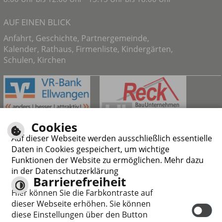
AUF EINEN BLICK
Anfahrt
,
Geschichte
,
Partnergemeinde
,
Kalender
,
Rathaus
,
Firmenliste
,
Kindergärten
,
Schulen
,
Kirchen
Cookies
Auf dieser Webseite werden ausschließlich essentielle
Daten in Cookies gespeichert, um wichtige
Funktionen der Website zu ermöglichen. Mehr dazu
in der Datenschutzerklärung
Barrierefreiheit
Responsive Web
Hier können Sie die Farbkontraste auf
dieser Webseite erhöhen. Sie können
diese Einstellungen über den Button