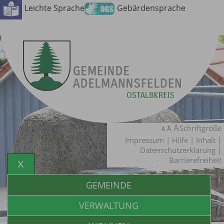
Leichte Sprache
Gebärdensprache
Schriftgröße
Impressum
|
Hilfe
|
Inhalt
|
Datenschutzerklärung
|
Barrierefreiheit
GEMEINDE
VERWALTUNG