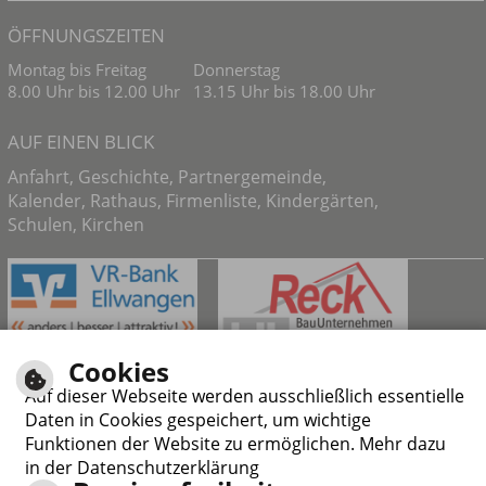
ÖFFNUNGSZEITEN
Montag bis Freitag
Donnerstag
8.00 Uhr bis 12.00 Uhr
13.15 Uhr bis 18.00 Uhr
AUF EINEN BLICK
Anfahrt
,
Geschichte
,
Partnergemeinde
,
Kalender
,
Rathaus
,
Firmenliste
,
Kindergärten
,
Schulen
,
Kirchen
Cookies
Auf dieser Webseite werden ausschließlich essentielle
Daten in Cookies gespeichert, um wichtige
Funktionen der Website zu ermöglichen. Mehr dazu
in der Datenschutzerklärung