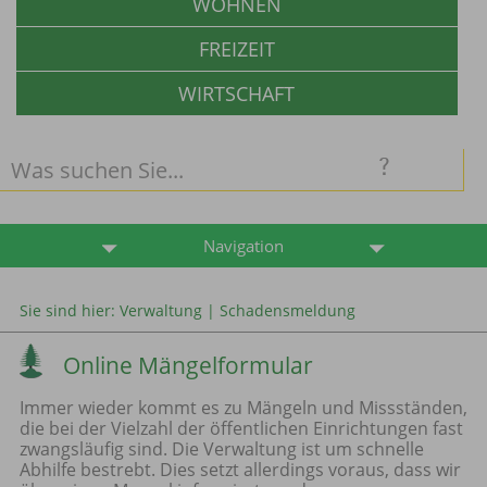
WOHNEN
FREIZEIT
WIRTSCHAFT
Navigation
Sie sind hier:
Verwaltung
|
Schadensmeldung
Online Mängelformular
Immer wieder kommt es zu Mängeln und Missständen,
die bei der Vielzahl der öffentlichen Einrichtungen fast
zwangsläufig sind. Die Verwaltung ist um schnelle
Abhilfe bestrebt. Dies setzt allerdings voraus, dass wir