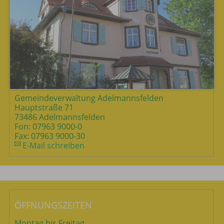
Gemeindeverwaltung Adelmannsfelden
Hauptstraße 71
73486 Adelmannsfelden
Fon: 07963 9000-0
Fax: 07963 9000-30
E-Mail schreiben
ÖFFNUNGSZEITEN
Montag bis Freitag