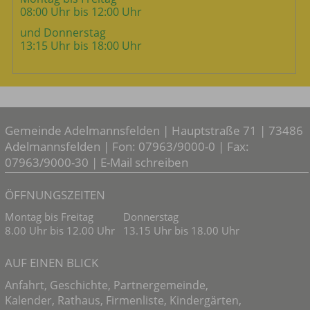
08:00 Uhr bis 12:00 Uhr
und Donnerstag
13:15 Uhr bis 18:00 Uhr
Gemeinde Adelmannsfelden | Hauptstraße 71 | 73486
Adelmannsfelden | Fon: 07963/9000-0 | Fax:
07963/9000-30 |
E-Mail schreiben
ÖFFNUNGSZEITEN
Montag bis Freitag
Donnerstag
8.00 Uhr bis 12.00 Uhr
13.15 Uhr bis 18.00 Uhr
AUF EINEN BLICK
Anfahrt
,
Geschichte
,
Partnergemeinde
,
Kalender
,
Rathaus
,
Firmenliste
,
Kindergärten
,