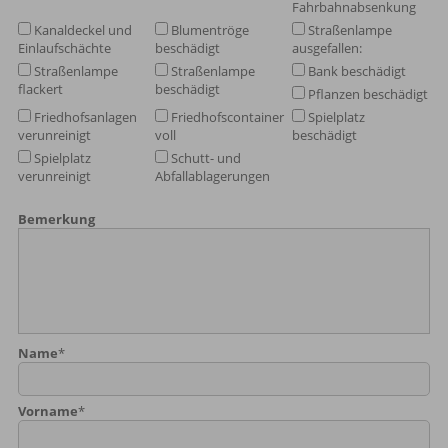
Fahrbahnabsenkung
Kanaldeckel und
Blumentröge
Straßenlampe
Einlaufschächte
beschädigt
ausgefallen:
Straßenlampe
Straßenlampe
Bank beschädigt
flackert
beschädigt
Pflanzen beschädigt
Friedhofsanlagen
Friedhofscontainer
Spielplatz
verunreinigt
voll
beschädigt
Spielplatz
Schutt- und
verunreinigt
Abfallablagerungen
Bemerkung
Name
*
Vorname
*