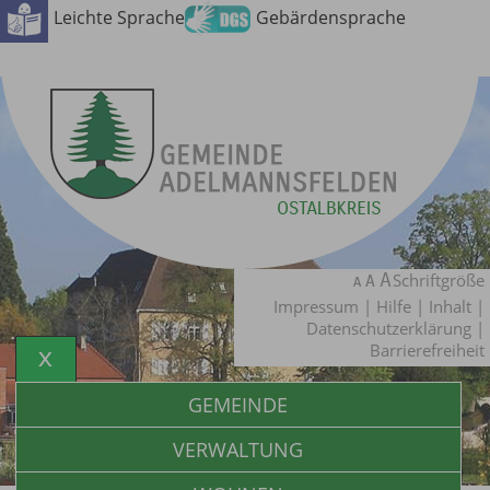
Leichte Sprache
Gebärdensprache
Schriftgröße
Impressum
|
Hilfe
|
Inhalt
|
Datenschutzerklärung
|
Barrierefreiheit
GEMEINDE
VERWALTUNG