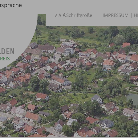
nsprache
Schriftgröße
IMPRESSUM
|
H