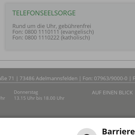
TELEFONSEELSORGE
Rund um die Uhr, gebührenfrei
Fon: 0800 1110111 (evangelisch)
Fon: 0800 1110222 (katholisch)
ße 71 | 73486 Adelmannsfelden | Fon: 07963/9000-0 | 
Donnerstag
AUF EINEN BLICK
Uhr
13.15 Uhr bis 18.00 Uhr
Barriere