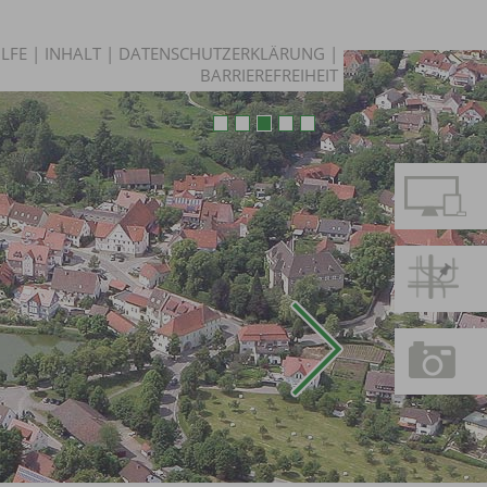
ILFE
|
INHALT
|
DATENSCHUTZERKLÄRUNG
|
BARRIEREFREIHEIT