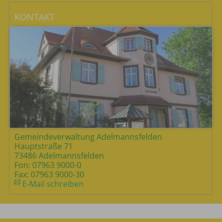
KONTAKT
Gemeindeverwaltung Adelmannsfelden
Hauptstraße 71
73486 Adelmannsfelden
Fon: 07963 9000-0
Fax: 07963 9000-30
E-Mail schreiben