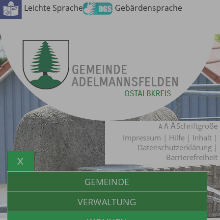
Leichte Sprache
Gebärdensprache
Schriftgröße
Impressum
|
Hilfe
|
Inhalt
|
Datenschutzerklärung
|
Barrierefreiheit
GEMEINDE
VERWALTUNG