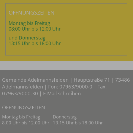
ÖFFNUNGSZEITEN
Montag bis Freitag
08:00 Uhr bis 12:00 Uhr
und Donnerstag
13:15 Uhr bis 18:00 Uhr
Gemeinde Adelmannsfelden | Hauptstraße 71 | 73486
Adelmannsfelden | Fon: 07963/9000-0 | Fax:
07963/9000-30 |
E-Mail schreiben
ÖFFNUNGSZEITEN
Montag bis Freitag
Donnerstag
8.00 Uhr bis 12.00 Uhr
13.15 Uhr bis 18.00 Uhr