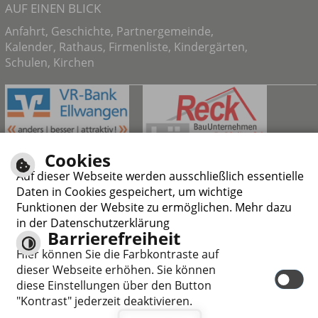
AUF EINEN BLICK
Anfahrt
,
Geschichte
,
Partnergemeinde
,
Kalender
,
Rathaus
,
Firmenliste
,
Kindergärten
,
Schulen
,
Kirchen
Cookies
Auf dieser Webseite werden ausschließlich essentielle
Daten in Cookies gespeichert, um wichtige
Funktionen der Website zu ermöglichen. Mehr dazu
in der Datenschutzerklärung
Barrierefreiheit
Responsive Web
Hier können Sie die Farbkontraste auf
dieser Webseite erhöhen. Sie können
diese Einstellungen über den Button
"Kontrast" jederzeit deaktivieren.