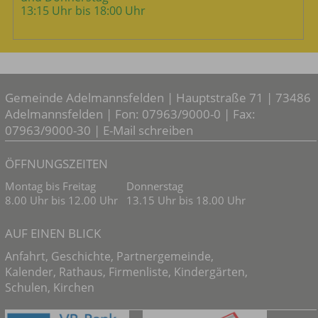
13:15 Uhr bis 18:00 Uhr
Gemeinde Adelmannsfelden | Hauptstraße 71 | 73486
Adelmannsfelden | Fon: 07963/9000-0 | Fax:
07963/9000-30 |
E-Mail schreiben
ÖFFNUNGSZEITEN
Montag bis Freitag
Donnerstag
8.00 Uhr bis 12.00 Uhr
13.15 Uhr bis 18.00 Uhr
AUF EINEN BLICK
Anfahrt
,
Geschichte
,
Partnergemeinde
,
Kalender
,
Rathaus
,
Firmenliste
,
Kindergärten
,
Schulen
,
Kirchen