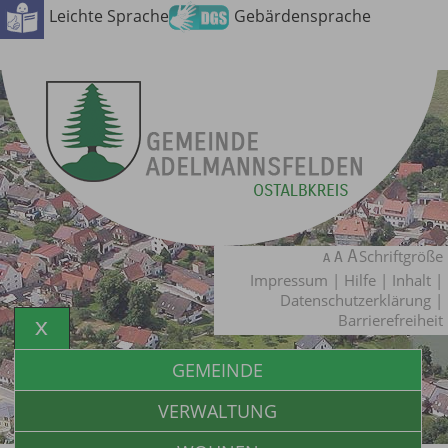
Leichte Sprache
Gebärdensprache
Schriftgröße
Impressum
|
Hilfe
|
Inhalt
|
Datenschutzerklärung
|
Barrierefreiheit
GEMEINDE
VERWALTUNG