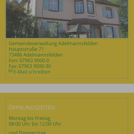
Gemeindeverwaltung Adelmannsfelden
Hauptstraße 71
73486 Adelmannsfelden
Fon: 07963 9000-0
Fax: 07963 9000-30
E-Mail schreiben
ÖFFNUNGSZEITEN
Montag bis Freitag
08:00 Uhr bis 12:00 Uhr
und Donnerstag