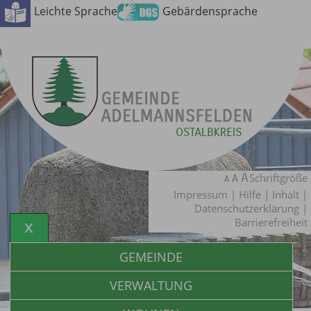
Leichte Sprache
Gebärdensprache
Schriftgröße
Impressum
|
Hilfe
|
Inhalt
|
Datenschutzerklärung
|
Barrierefreiheit
GEMEINDE
VERWALTUNG