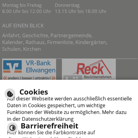
Montag bis Freitag
Donnerstag
8.00 Uhr bis 12.00 Uhr
13.15 Uhr bis 18.00 Uhr
AUF EINEN BLICK
Anfahrt
,
Geschichte
,
Partnergemeinde
,
Kalender
,
Rathaus
,
Firmenliste
,
Kindergärten
,
Schulen
,
Kirchen
Cookies
Auf dieser Webseite werden ausschließlich essentielle
Daten in Cookies gespeichert, um wichtige
Funktionen der Website zu ermöglichen. Mehr dazu
in der Datenschutzerklärung
Barrierefreiheit
Responsive Web
Hier können Sie die Farbkontraste auf